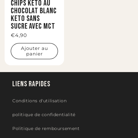
Chips Keto au
chocolat blanc
Keto sans
sucre avec MCT
Prix
€4,90
habituel
Ajouter au
panier
Liens rapides
Conditions d'utilisation
politique de confidentialité
Politique de remboursement