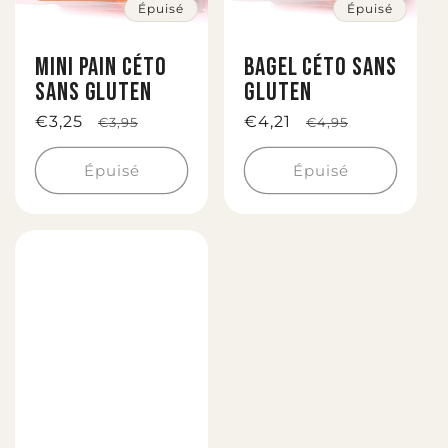
t
Épuisé
Épuisé
i
Mini pain céto
bagel céto sans
o
sans gluten
gluten
n
Prix
€3,25
Prix
Prix
€4,21
Prix
€3,95
€4,95
soldé
habituel
soldé
habituel
:
Épuisé
Épuisé