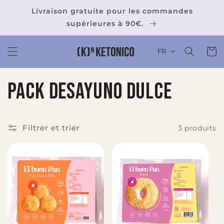
et
passer
Livraison gratuite pour les commandes
au
supérieures à 90€.
contenu
Panier
FR
C
Pack desayuno dulce
o
l
Filtrer et trier
3 produits
l
e
c