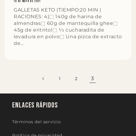
18 DE MAYO DE 2021
GALLETAS KETO (TIEMPO:20 MIN |
RACIONES: 4)⬚ 140g de harina de
almendras⬚ 60g de mantequilla ghee⬚
45g de eritritol⬚ 1⁄3 cucharadita de
levadura en polvo⬚ Una pizca de extracto
de...
3
1
2
Enlaces rápidos
Términos del servicio
Política de privacidad