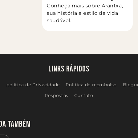
Conheça mais sobre Arantxa,
sua história e estilo de vida
saudável.
Links Rápidos
o
política de Privacidade
Politica de reembolso
Blogu
Respostas
Contato
ada também