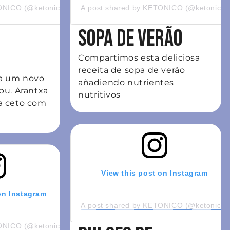
NICO (@ketonico_official)
A post shared by KETONICO (@ketonico_of
SOPA DE VERÃO
Compartimos esta deliciosa
receita de sopa de verão
ta um novo
añadiendo nutrientes
bu. Arantxa
nutritivos
a ceto com
View this post on Instagram
on Instagram
A post shared by KETONICO (@ketonico_of
NICO (@ketonico_official)