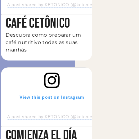
ficial)
A post shared by KETONICO (@ketonico_official)
CAFÉ CETÔNICO
Descubra como preparar um
café nutritivo todas as suas
manhãs
View this post on Instagram
A post shared by KETONICO (@ketonico_official)
ficial)
COMIENZA EL DÍA