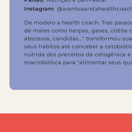
Paixão
: Nutrição e bem-estar
Instagram
: @arantxaaretahealthcoac
De modelo a health coach. Tras pass
de males como herpes, gases, cistite c
abscesos, cándidas..." transformou su
seus hábitos até conceber a cetobióti
nutrida dos preceitos da cetogênica e
macrobiótica para "alimentar seus qua
Salta
a