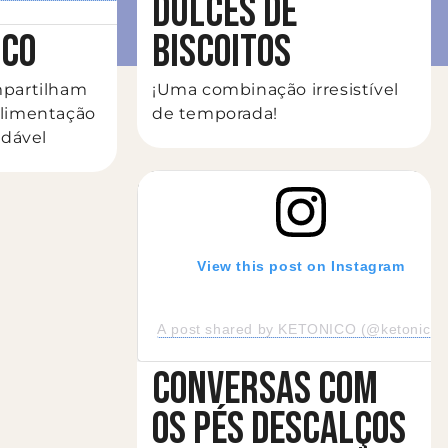
DULCES DE
ICO
BISCOITOS
mpartilham
¡Uma combinação irresistível
alimentação
de temporada!
udável
View this post on Instagram
A post shared by KETONICO (@ketonico_of
CONVERSAS COM
OS PÉS DESCALÇOS