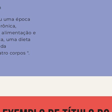
h
ou uma época
rônica,
a alimentação e
ca, uma dieta
 da
tro corpos ".
r para