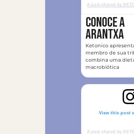
A post shared by KETO
CONOCE A
ARANTXA
Ketonico apresen
membro de sua tri
combina uma diet
macrobiótica
View this post 
A post shared by KETO