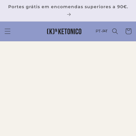
Saltar
para o
Portes grátis em encomendas superiores a 90€.
conteúdo
Carrinh
PT-PT