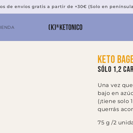
os de envíos gratis a partir de +30€ (Solo en penínsul
TIENDA
keto bag
SÓLO 1,2 CA
Una vez que 
bajo en azúc
(¡tiene solo 
querrás aco
75 g /2 unid