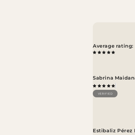
Sabrina Maida
Bagels
Esta muy rico, s
Estibaliz Pérez 