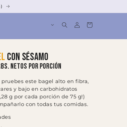
a)
Iniciar
Carrito
sesión
el
con sésamo
RBS. NETOS POR PORCIÓN
pruebes este bagel alto en fibra,
ares y bajo en carbohidratos
1,28 g por cada porción de 75 g!)
mpañarlo con todas tus comidas.
ades