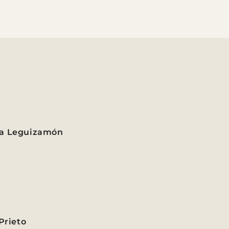
na Leguizamón
abor bien logrado, yo lo como para mis desayunos.
Prieto