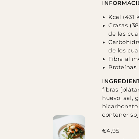
INFORMACI
Kcal (431 
Grasas (38
de las cua
Carbohidra
de los cua
Fibra alim
Proteínas 
INGREDIENT
fibras (plát
huevo, sal, g
bicarbonato
contener soj
Precio
€4,95