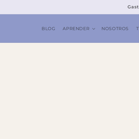
Ir
directamente
Gast
al contenido
BLOG
APRENDER
NOSOTROS
Ir
directamente
a la
información
del producto