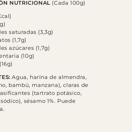
ÓN NUTRICIONAL
(Cada 100g)
Kcal)
g)
les saturadas (3,3g)
tos (1,7g)
les azúcares (1,7g)
entaria (10g)
(16g)
ES:
Agua, harina de almendra,
ano, bambú, manzana), claras de
asificantes (tartrato potásico,
 sódico), sésamo 1%. Puede
a.