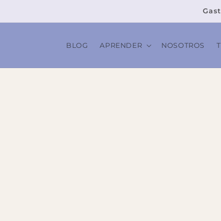
Ir
directamente
Gast
al contenido
BLOG
APRENDER
NOSOTROS